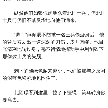
纵然他们如狼似虎地杀着北国士兵，但北国
士兵们仍旧不减反增地向他们涌来。
“唰！”燕倾辰不防被一名士兵偷袭身后，他
的背后被划出一道深深的刀伤，皮开肉绽。他目
光清冽地转过身，毫不留情地挥动手中利剑砍下
那偷袭士兵的头颅。
剩下的墨绿色越来越少，他们被那与之反衬
的深蓝色紧紧地包围住了。
北陌璟看到这里，拉了下缰绳，策马转身欲
要离去。