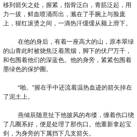
移到箭矢之处，握紧，指骨泛白，青筋泛起，用
力一拔，鲜血喷涌而出，溅在了手腕上与脸庞
上，猩红滚烫之间，一滴热汗缓缓从额上滑下。
在他的身后，有着一座高大的山，原本翠绿
的山青此时被烧焦泛着黑烟，脚下的伏尸万千，
和包围着他们的深蓝色。他的身旁，紧紧包围着
墨绿色的保护圈。
“啪。”握在手中还流着温热血迹的箭矢掉在
了泥土上。
燕倾辰随意扯下他披风的布缕，缠着伤口绕
了几圈系好，便是处理了那伤口。他重新拿起宝
剑，为身旁的下属挡下几支箭矢。