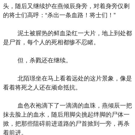
头，随后又继续护在燕倾辰身旁，对着身旁仅剩
的将士们高呼：“杀出一条血路！将士们！”
泥土被腥热的鲜血染红一大片，地上到处都
是尸首，每个人的死相都惨不忍睹。
但，杀戮还在继续。
北陌璟坐在马上看着远处的这片景象，像是
看着将死之人还在顽命抵抗。
血色衣袍滴下了一滴滴的血珠，燕倾辰一把
抹去脸上的血水，随后用脚尖挑起绊脚的尸体一
掀，把那些阻碍前进道路的尸首掀到一旁，再杀
着前进。