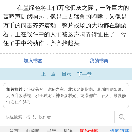
在墨绿色将士们万念俱灰之际，一阵巨大的
轰鸣声陡然响起，像是上古猛兽的咆哮，又像是
万千的闷雷齐齐震动，整片战场的大地都在颤栗
着，正在战斗中的人们被这声响弄得怔住了，停
住了手中的动作，齐齐抬起头
加入书签
我的书架
上一章
目录
下一章
相关推荐：
斗破苍穹
、
诡秘之主
、
北宋穿越指南
、
最后的阴阳师
、
无敌升级系统
、
邪王独宠：神医废材妃
、
龙潜都市
、
吞天
、
最强修
仙之征召猛将
首页
电脑版
书架
足迹
网站地图
↑返回顶部