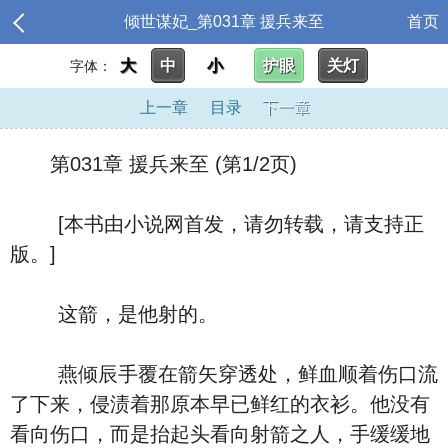
倾世谋妃_第031章 援兵来至
首页
大
中
小
护眼
关灯
字体：
上一章
目录
下一章
第031章 援兵来至 (第1/2页)
[本书由小说网首发，请勿转载，请支持正
版。]
这箭，是他射的。
燕倾辰手覆在箭矢穿透处，鲜血顺着伤口流
了下来，侵渍着那原本早已鲜红的衣衫。他没有
看向伤口，而是抬起头看向射箭之人，手缓缓地