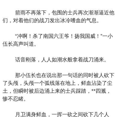
箭雨不再落下，包围的士兵再次渐渐逼近他
们，对着他们的战刀发出冰冷嗜血的气息。
“冲啊！杀了南国六王爷！扬我国威！”一小
伍长高声叫道。
话音刚落，人人如潮水般拿着战刀涌来。
那小伍长也在说出那一句话的同时被人砍下
了头颅，头颅一个弧线落在地上，鲜血沾染了尘
土，但瞬时被后边涌上来的士兵踩踏，**四溅，
惨不忍睹。
月卫满身鲜血，一挥一砍之间砍下几个人