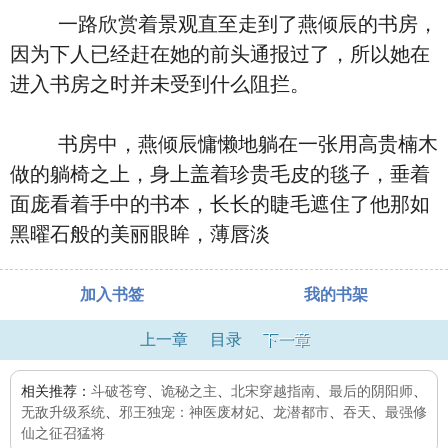
一路欣赏着景观直至走到了燕倾辰的书房，
因为下人已经赶在她的前头通报过了，所以她在
进入书房之时并未受到什么阻拦。
书房中，燕倾辰慵懒地躺在一张用高贵楠木
做的躺椅之上，身上盖着珍贵毛皮的毯子，垂着
面庞看着手中的书本，长长的睫毛遮住了他那如
黑曜石般的美丽眼眸，薄唇淡
加入书签
我的书架
上一章
目录
下一章
相关推荐：
斗破苍穹
、
诡秘之主
、
北宋穿越指南
、
最后的阴阳师
、
无敌升级系统
、
邪王独宠：神医废材妃
、
龙潜都市
、
吞天
、
最强修
仙之征召猛将