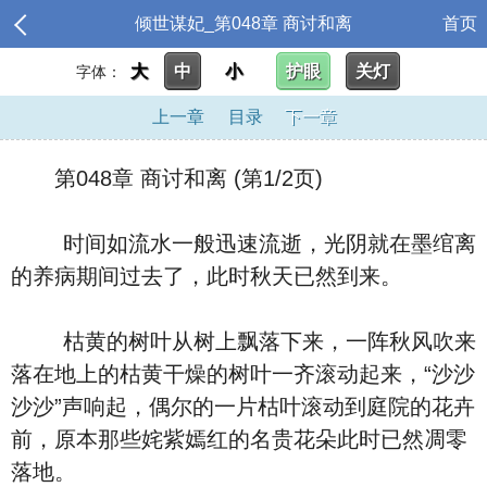
倾世谋妃_第048章 商讨和离
首页
大
中
小
护眼
关灯
字体：
上一章
目录
下一章
第048章 商讨和离 (第1/2页)
时间如流水一般迅速流逝，光阴就在墨绾离
的养病期间过去了，此时秋天已然到来。
枯黄的树叶从树上飘落下来，一阵秋风吹来
落在地上的枯黄干燥的树叶一齐滚动起来，“沙沙
沙沙”声响起，偶尔的一片枯叶滚动到庭院的花卉
前，原本那些姹紫嫣红的名贵花朵此时已然凋零
落地。