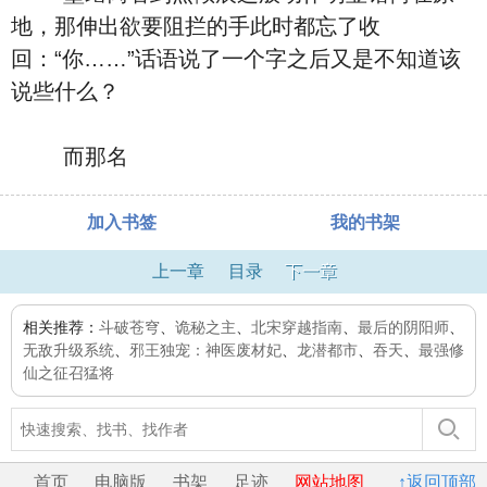
地，那伸出欲要阻拦的手此时都忘了收
回：“你……”话语说了一个字之后又是不知道该
说些什么？
而那名
加入书签
我的书架
上一章
目录
下一章
相关推荐：
斗破苍穹
、
诡秘之主
、
北宋穿越指南
、
最后的阴阳师
、
无敌升级系统
、
邪王独宠：神医废材妃
、
龙潜都市
、
吞天
、
最强修
仙之征召猛将
首页
电脑版
书架
足迹
网站地图
↑返回顶部