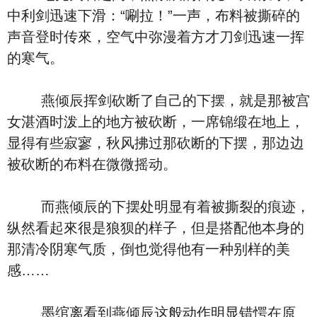
中利剑迅速下滑：“唰拉！”一声，布料被撕碎的
声音登时传來，空气中弥漫着方才刀剑迅速一挥
的寒气。
燕倾辰挥剑砍断了自己的下摆，就是那被宫
女湛酒时泼上的地方被砍断，一席锦缎在地上，
显得有些寂寥，秋风拂过那砍断的下摆，那边边
被砍断的布料在微微摇动。
而燕倾辰的下摆处明显有着被撕裂的痕迹，
纵然看起來很是狼狈的样子，但是搭配他本身的
那清冷阴寒气质，倒也觉得他有一种别样的美
感……
墨绾离看到燕倾辰这般动作明显错愕在原