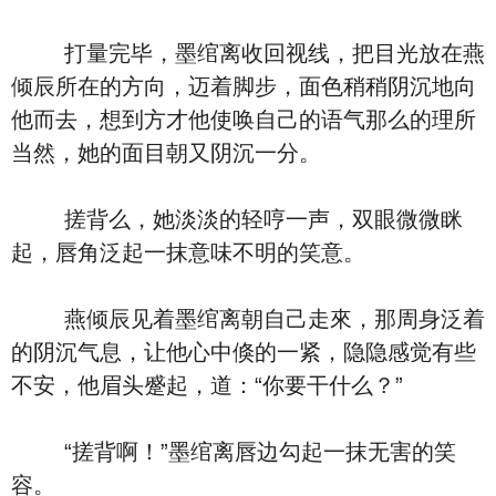
打量完毕，墨绾离收回视线，把目光放在燕
倾辰所在的方向，迈着脚步，面色稍稍阴沉地向
他而去，想到方才他使唤自己的语气那么的理所
当然，她的面目朝又阴沉一分。
搓背么，她淡淡的轻哼一声，双眼微微眯
起，唇角泛起一抹意味不明的笑意。
燕倾辰见着墨绾离朝自己走來，那周身泛着
的阴沉气息，让他心中倏的一紧，隐隐感觉有些
不安，他眉头蹙起，道：“你要干什么？”
“搓背啊！”墨绾离唇边勾起一抹无害的笑
容。