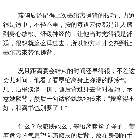
燕倾辰还记得上次墨绾离搓背的技巧，力道
很是适中，不轻不重，按的每道穴位都是让人感
到身心放松、舒缓神经的，让他当时觉得很是舒
适，很想就这么睡过去，所以他方才才会想到让
墨绾离來替他搓背。
况且距离宴会结束的时间还早得很，不差这
会儿时间，他看了看墨绾离身上弥漫的阴冷气
息，眉梢淡淡一挑，随后背过身去背对着她，示
意她擦背，然后一句话轻飘飘地传來：“按摩得不
好，和离书也别要了！”
什么？敢威胁她么，墨绾离眯紧了眸子，带
着危险的气息望向燕倾辰的后背，放在身侧的手