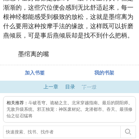
渐渐的，这些穴位便会感到无比舒适起來，每一
根神经都能感受到极致的放松，这就是墨绾离为
什么要用这种按摩手法的缘故，这样既可以折磨
燕倾辰，可是事后燕倾辰却是找不到什么把柄。
墨绾离的嘴
加入书签
我的书架
上一章
目录
下一章
相关推荐：
斗破苍穹
、
诡秘之主
、
北宋穿越指南
、
最后的阴阳师
、
无敌升级系统
、
邪王独宠：神医废材妃
、
龙潜都市
、
吞天
、
最强修
仙之征召猛将