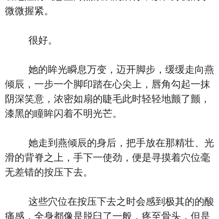
微微握紧。
很好。
她的眸光瞬息万变，迈开脚步，缓缓走向燕
倾辰，一步一个脚印踏在心尖上，唇角勾起一抹
阴深笑意，浓密如扇的睫毛此时轻轻地颤了颤，
漆黑的瞳眸闪着不明光芒。
她走到燕倾辰的身后，把手放在那精壮、光
滑的背脊之上，手下一使劲，便是寻摸着穴位毫
无差错的按压下去。
这些穴位在按压下去之时会感到极其的的酸
痛感，全身都像是脱臼了一般，疼至骨头，但是