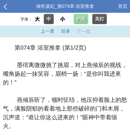
倾世谋妃_第074章 浴室推拿
首页
大
中
小
护眼
关灯
字体：
上一章
目录
下一章
第074章 浴室推拿 (第1/2页)
墨绾离微微挑了挑眉，对上燕倾辰的视线，
嘴角扬起一抹笑容，眉梢一扬：“是你叫我进來
的！”
燕倾辰听了，顿时怔结，他压抑着脸上的怒
气，满脸阴郁的看着地上那些破碎的门和木屑，
沉声道：“谁让你这么进來的！”眼神中带着恼
火。