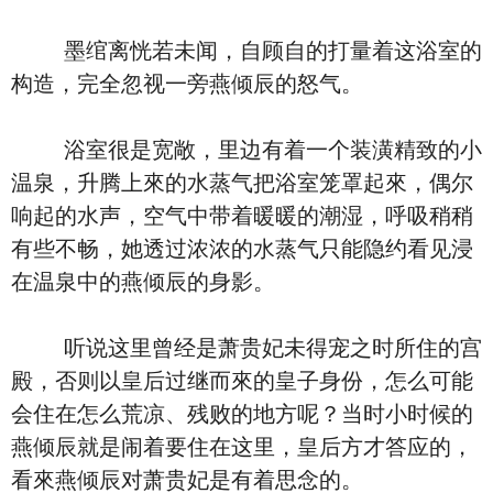
墨绾离恍若未闻，自顾自的打量着这浴室的
构造，完全忽视一旁燕倾辰的怒气。
浴室很是宽敞，里边有着一个装潢精致的小
温泉，升腾上來的水蒸气把浴室笼罩起來，偶尔
响起的水声，空气中带着暖暖的潮湿，呼吸稍稍
有些不畅，她透过浓浓的水蒸气只能隐约看见浸
在温泉中的燕倾辰的身影。
听说这里曾经是萧贵妃未得宠之时所住的宫
殿，否则以皇后过继而來的皇子身份，怎么可能
会住在怎么荒凉、残败的地方呢？当时小时候的
燕倾辰就是闹着要住在这里，皇后方才答应的，
看來燕倾辰对萧贵妃是有着思念的。