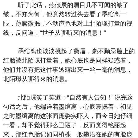
听了此话，燕倾辰的眉目几不可闻的皱了
皱，不知为何，他竟然转过头去看了墨绾离一
眼，薄唇微抿，不动声色地对上北陌璟打量的视
线，反问道：“世子从哪听來的消息！”
墨绾离也淡淡挑起了黛眉，毫不顾忌脸上的
红胎被北陌璟打量着，她心底也是同样疑惑着，
他们并沒有把这件事透露出來一丝一毫的消息，
北陌璟从哪得來的消息。
北陌璟笑了笑道：“自然有人告知！”说完这
句话之后，他端详着墨绾离，心底震撼着，初见
之时墨绾离的这张面庞委实吓人，而今日她仔细
一看，却不觉得那么丑陋了，反而觉得艳丽起
來，那红色胎记如同植株一般攀沿在她的有脸庞