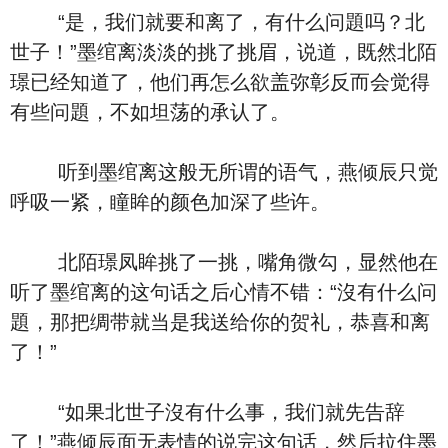
“是，我们就要和离了，有什么问題吗？北
世子！”墨绾离淡淡的挑了挑眉，说道，既然北陌
璟已经知道了，他们再怎么欲盖弥彰反而会觉得
有些问題，不如坦荡的承认了。
听到墨绾离这般无所谓的语气，燕倾辰只觉
呼吸一紧，瞳眸的颜色加深了些许。
北陌璟凤眸挑了一挑，嘴角微勾，显然他在
听了墨绾离的这句话之后心情不错：“沒有什么问
題，那把绸带就当是我送给你的贺礼，恭喜和离
了！”
“如果北世子沒有什么事，我们就先告辞
了！”燕倾辰面无表情的说完这句话，然后拉住墨