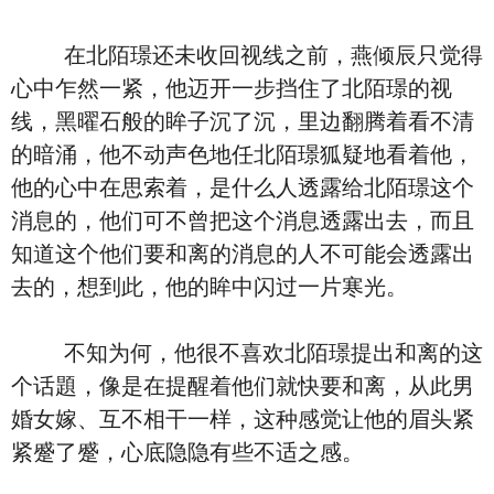
在北陌璟还未收回视线之前，燕倾辰只觉得
心中乍然一紧，他迈开一步挡住了北陌璟的视
线，黑曜石般的眸子沉了沉，里边翻腾着看不清
的暗涌，他不动声色地任北陌璟狐疑地看着他，
他的心中在思索着，是什么人透露给北陌璟这个
消息的，他们可不曾把这个消息透露出去，而且
知道这个他们要和离的消息的人不可能会透露出
去的，想到此，他的眸中闪过一片寒光。
不知为何，他很不喜欢北陌璟提出和离的这
个话題，像是在提醒着他们就快要和离，从此男
婚女嫁、互不相干一样，这种感觉让他的眉头紧
紧蹙了蹙，心底隐隐有些不适之感。