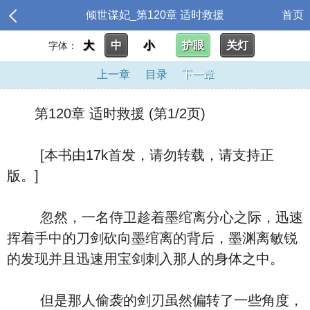
倾世谋妃_第120章 适时救援
首页
大
中
小
护眼
关灯
字体：
上一章
目录
下一章
第120章 适时救援 (第1/2页)
[本书由17k首发，请勿转载，请支持正
版。]
忽然，一名侍卫趁着墨绾离分心之际，迅速
挥着手中的刀剑砍向墨绾离的背后，墨渊离敏锐
的发现并且迅速用宝剑刺入那人的身体之中。
但是那人偷袭的剑刃虽然偏转了一些角度，