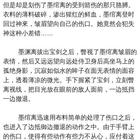
但是却是划伤了墨绾离的受到箭伤的那只胳膊。
衣料的薄料破碎，渗出猩红的鲜血，墨绾离登时
回过神來，皱眉望向自己的伤口。她竟然会犯失
神这种小差错……
墨渊离拔出宝剑之后，瞥视了墨绾离皱眉的
表情，然后又远远望向远处侍卫身后高坐马上的
孤绝身影，沉寂如似水的眸子在面无表情的面容
上，透着薄凉的微光。手下握紧了宝剑，立刻瞥
离视线，把目光放在眼前的敌人面前，一边抵挡
一边撤退。
墨绾离迅速用布料简单的处理了伤口之后，
也进入了边抵御边撤退的动作之中。由于手臂上
的伤口，使得有些动作有些力不从心，应付着这