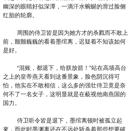
幽深的眼睛好似深潭，一滴汗水蜿蜒的滑过脸侧
红胎的轮廓。
周围的侍卫皆是因为她方才的杀戮而不敢上
前，颤颤巍巍的看着墨绾离，迟疑着不知该如何
是好。
“混账，都退下，给朕放箭！”站在高墙高台
之上的皇帝燕天看到这番景象，脸色阴沉得可
怕，他实在不敢相信，这么多的强壮侍卫竟是奈
何不了一名女子，这明显就是在藐视他南燕国的
国力。
侍卫听令皆是退下，墨绾离顿时被孤立起
來，而此时墨渊离还在不远处斩杀着那些想要破