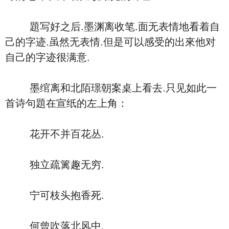
題写好之后.墨渊离收笔.面无表情地看着自
己的字迹.虽然无表情.但是可以感受的出來他对
自己的字迹很满意.
墨绾离和北陌璟朝案桌上看去.只见如此一
首诗句題在宣纸的左上角：
花开不并百花丛.
独立疏篱趣无穷.
宁可枝头抱香死.
何曾吹落北风中.