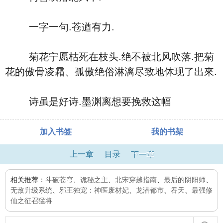
一字一句.苍遒有力.
菊花宁愿枯死在枝头.绝不被北风吹落.把菊
花的傲骨凌霜、孤傲绝俗淋漓尽致地体现了出來.
诗虽是好诗.墨渊离想要挽救这幅
加入书签
我的书架
上一章
目录
下一章
相关推荐：
斗破苍穹
、
诡秘之主
、
北宋穿越指南
、
最后的阴阳师
、
无敌升级系统
、
邪王独宠：神医废材妃
、
龙潜都市
、
吞天
、
最强修
仙之征召猛将