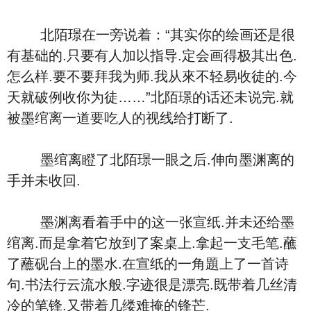
北陌璟在一旁说着：“其实你的绘画还是很
有基础的.只要有人加以指导.定会画得极其出色.
怎么样.要不要拜我为师.我从來不轻易收徒的.今
天就破例收你为徒……”北陌璟的话还未说完.就
被墨绾离一道要吃人的视线给打断了.
墨绾离瞪了北陌璟一眼之后.伸向墨渊离的
手并未收回.
墨渊离看着手中的这一张宣纸.并未还给墨
绾离.而是拿着它放到了案桌上.拿起一支毛笔.蘸
了蘸砚台上的墨水.在宣纸的一角題上了一首诗
句.书法行云流水般.字迹很是漂亮.既带着几丝清
冷的笔锋.又带着几缕难掩的锋芒.