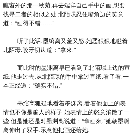
瞧窗外的那一秋菊.再去端详自己手中的画.想要
找寻二者的相似之处.北陌璟忍住嘴角边的笑意.
道：“画得不错……”
听了此话.墨绾离又羞又怒.她恶狠狠地瞪着
北陌璟.咬牙切齿道：“拿來.”
而此时的墨渊离早已看到了北陌璟上边的宣
纸.他走过去.从北陌璟的手中拿过宣纸.看了看.一
本正经道：“确实不错.”
墨绾离狐疑地看着墨渊离.看着他面上的表
情也不像是骗人的样子.她表情上的怒意消散了一
些.但是她还是对墨渊离说道：“拿画來.”她朝墨渊
离伸出了双手.示意他把画还给她.