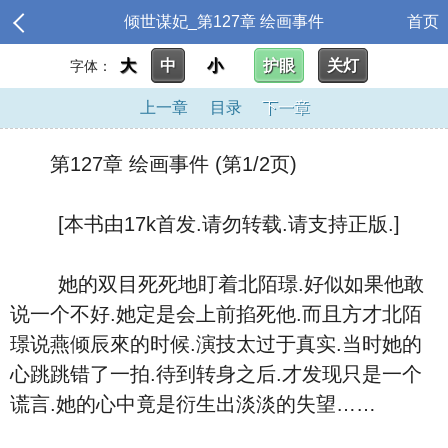
倾世谋妃_第127章 绘画事件
首页
大
中
小
护眼
关灯
字体：
上一章
目录
下一章
第127章 绘画事件 (第1/2页)
[本书由17k首发.请勿转载.请支持正版.]
她的双目死死地盯着北陌璟.好似如果他敢
说一个不好.她定是会上前掐死他.而且方才北陌
璟说燕倾辰來的时候.演技太过于真实.当时她的
心跳跳错了一拍.待到转身之后.才发现只是一个
谎言.她的心中竟是衍生出淡淡的失望……