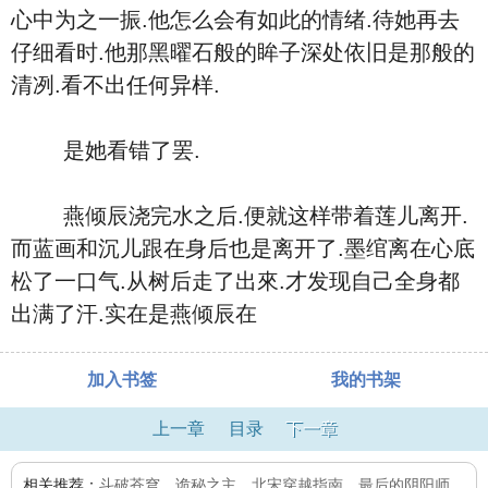
心中为之一振.他怎么会有如此的情绪.待她再去
仔细看时.他那黑曜石般的眸子深处依旧是那般的
清冽.看不出任何异样.
是她看错了罢.
燕倾辰浇完水之后.便就这样带着莲儿离开.
而蓝画和沉儿跟在身后也是离开了.墨绾离在心底
松了一口气.从树后走了出來.才发现自己全身都
出满了汗.实在是燕倾辰在
加入书签
我的书架
上一章
目录
下一章
相关推荐：
斗破苍穹
、
诡秘之主
、
北宋穿越指南
、
最后的阴阳师
、