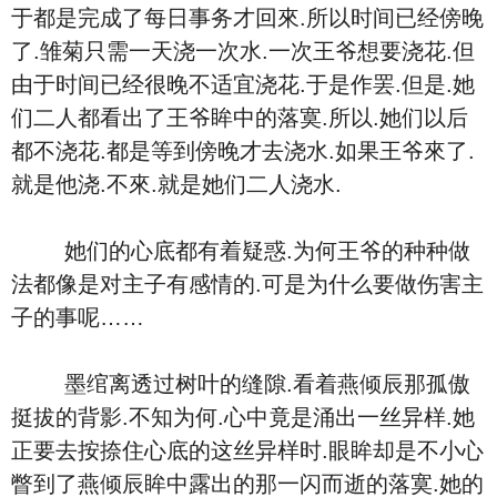
于都是完成了每日事务才回來.所以时间已经傍晚
了.雏菊只需一天浇一次水.一次王爷想要浇花.但
由于时间已经很晚不适宜浇花.于是作罢.但是.她
们二人都看出了王爷眸中的落寞.所以.她们以后
都不浇花.都是等到傍晚才去浇水.如果王爷來了.
就是他浇.不來.就是她们二人浇水.
她们的心底都有着疑惑.为何王爷的种种做
法都像是对主子有感情的.可是为什么要做伤害主
子的事呢……
墨绾离透过树叶的缝隙.看着燕倾辰那孤傲
挺拔的背影.不知为何.心中竟是涌出一丝异样.她
正要去按捺住心底的这丝异样时.眼眸却是不小心
瞥到了燕倾辰眸中露出的那一闪而逝的落寞.她的