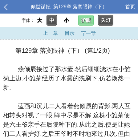
倾世谋妃_第129章 落寞眼神（下）
首页
大
中
小
护眼
关灯
字体：
上一章
目录
下一章
第129章 落寞眼神（下） (第1/2页)
燕倾辰接过了那水壶.然后细细浇水在小雏
菊上边.小雏菊经历了水露的洗刷下.仿若焕然一
新.
蓝画和沉儿二人看着燕倾辰的背影.两人互
相转头对视了一眼.眸中尽是不解.这株小雏菊便
是六王爷亲手在后院种下的.从此之后.便是让她
们二人看护好.之后王爷时不时地來过几次.但由