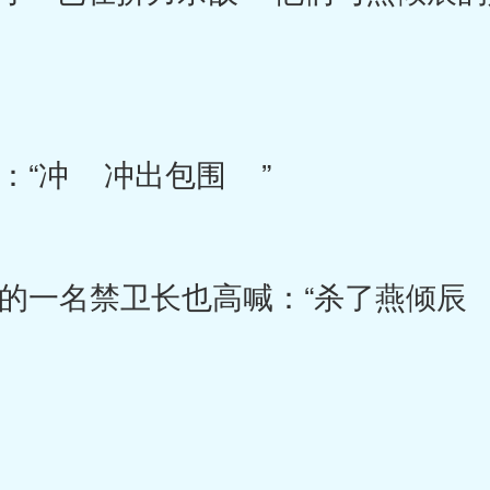
“冲 冲出包围 ”
名禁卫长也高喊：“杀了燕倾辰 