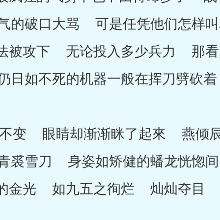
气的破口大骂 可是任凭他们怎样叫
法被攻下 无论投入多少兵力 那看
仍日如不死的机器一般在挥刀劈砍着
变 眼睛却渐渐眯了起來 燕倾辰
青裘雪刀 身姿如矫健的蟠龙恍惚间
的金光 如九五之徇烂 灿灿夺目 