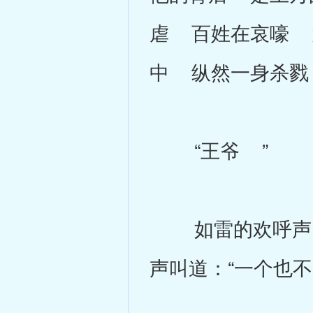
虐 百姓在哀嚎 
中 纵然一身杀戮
“王爷 ”
如雷的欢呼声紧
声叫道：“一个也