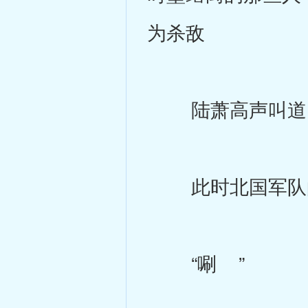
为杀敌
陆萧高声叫道：
此时北国军队的一
“唰 ”