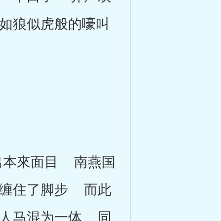
如狼似虎般的嚎叫
本來面目 南燕国
缠住了脚步 而此
人马混为一体 同