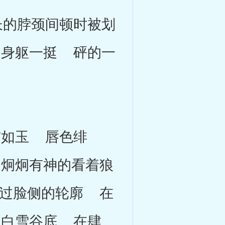
的脖颈间顿时被划
 身躯一挺 砰的一
如玉 唇色绯
炯炯有神的看着狼
过脸侧的轮廓 在
的白雪谷底 在肆