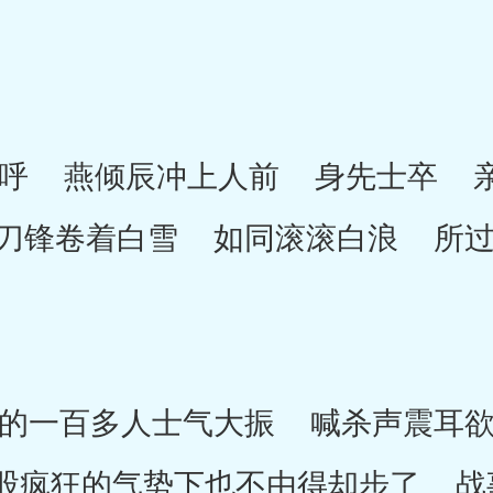
 燕倾辰冲上人前 身先士卒 亲
刀锋卷着白雪 如同滚滚白浪 所
一百多人士气大振 喊杀声震耳欲
股疯狂的气势下也不由得却步了 战