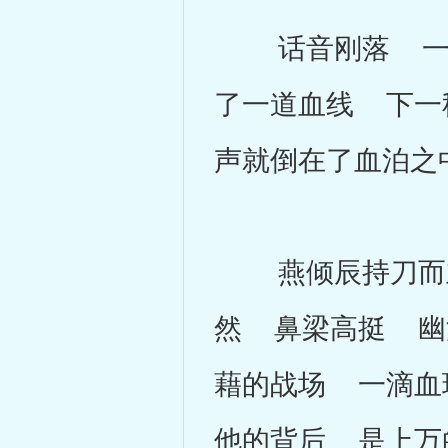
话音刚落 一道
了一道血线 下一
声就倒在了血泊之
燕倾辰持刀而立
然 鼻梁高挺 幽
藉的战场 一滴血
他的背后 是上万