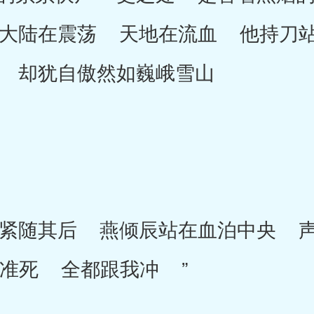
大陆在震荡 天地在流血 他持刀
 却犹自傲然如巍峨雪山
随其后 燕倾辰站在血泊中央 声
不准死 全都跟我冲 ”