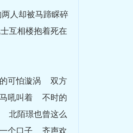
两人却被马蹄睬碎
士互相楼抱着死在
的可怕漩涡 双方
马吼叫着 不时的
 北陌璟也曾这么
一个口子 齐声欢