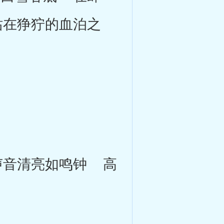
站在狰狞的血泊之
音清亮如鸣钟 高