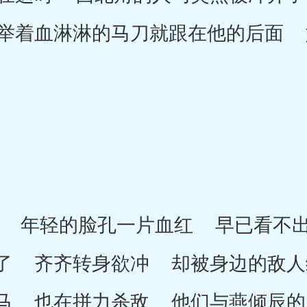
举着血淋淋的马刀就跟在他的后面 
年轻的脸孔一片血红 早已看不出
了 齐齐转身欲冲 却被身边的敌人
马 也在拼力杀敌 他们与燕倾辰的