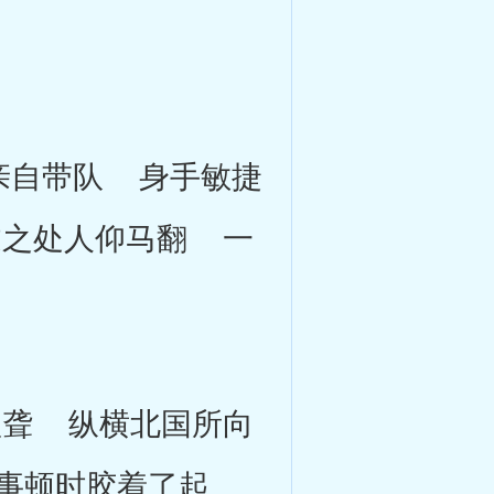
自带队 身手敏捷
过之处人仰马翻 一
聋 纵横北国所向
事顿时胶着了起