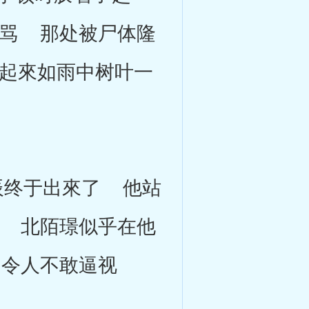
骂 那处被尸体隆
起來如雨中树叶一
终于出來了 他站
 北陌璟似乎在他
令人不敢逼视