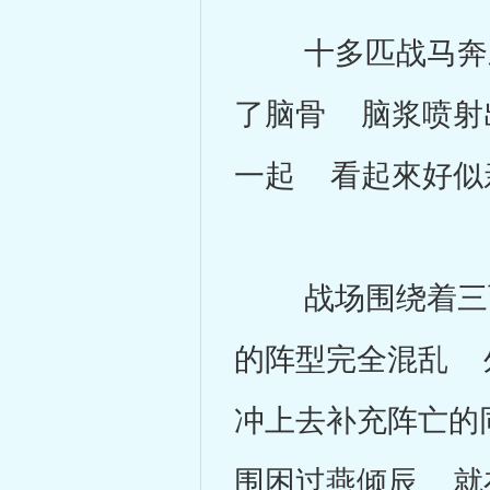
十多匹战马奔來
了脑骨 脑浆喷射
一起 看起來好似
战场围绕着三百
的阵型完全混乱 
冲上去补充阵亡的
围困过燕倾辰 就