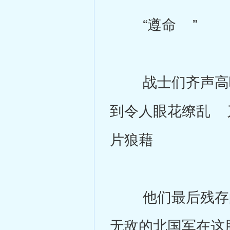
“遵命 ”
战士们齐声高呼
到令人眼花缭乱 
片狼藉
他们最后残存的
无敌的北国军在这