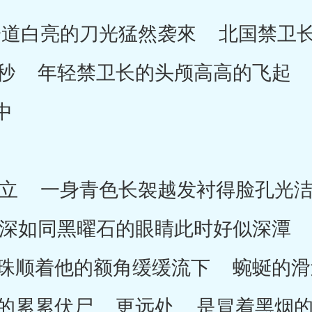
白亮的刀光猛然袭來 北国禁卫长
秒 年轻禁卫长的头颅高高的飞起
中
 一身青色长袈越发衬得脸孔光洁
深如同黑曜石的眼睛此时好似深潭 
珠顺着他的额角缓缓流下 蜿蜒的滑
的累累伏尸 更远处 是冒着黑烟