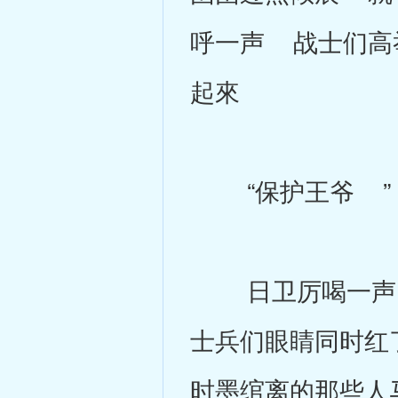
呼一声 战士们高
起來
“保护王爷 ”
日卫厉喝一声 
士兵们眼睛同时红
时墨绾离的那些人