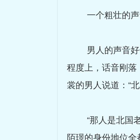
一个粗壮的声音
男人的声音好像
程度上，话音刚落
裳的男人说道：“
“那人是北国老王
陌璟的身份地位全