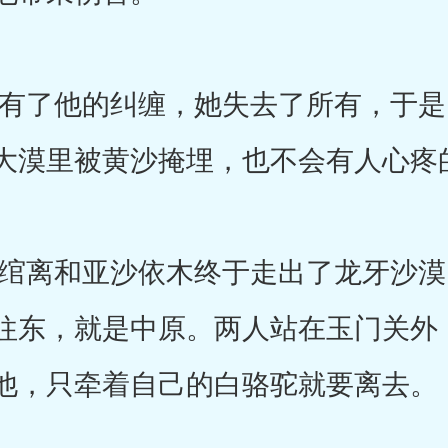
了他的纠缠，她失去了所有，于是
大漠里被黄沙掩埋，也不会有人心疼
离和亚沙依木终于走出了龙牙沙漠
往东，就是中原。两人站在玉门关外
他，只牵着自己的白骆驼就要离去。