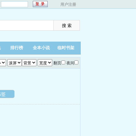
：
用户注册
说
排行榜
全本小说
临时书架
翻页
夜间
书签