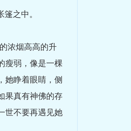
帐篷之中。
的浓烟高高的升
的瘦弱，像是一棵
，她睁着眼睛，侧
如果真有神佛的存
一世不要再遇见她