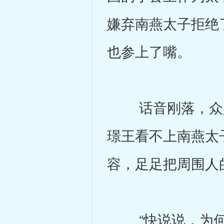
嫌弃南燕太子拒绝
也参上了嘴。
话音刚落，众人
璟王看不上南燕太
容，足足把周围人
“快说说，为何？