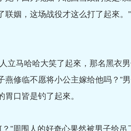
了联姻，这场战役才这么打了起來。
立马哈哈大笑了起來，那名黑衣男子
子燕修临不愿将小公主嫁给他吗？”
的胃口皆是钓了起來。
”周围人的好奇心果然被男子给吊