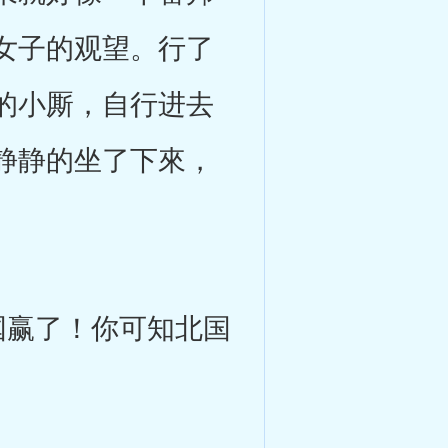
女子的观望。行了
的小厮，自行进去
静静的坐了下來，
赢了！你可知北国