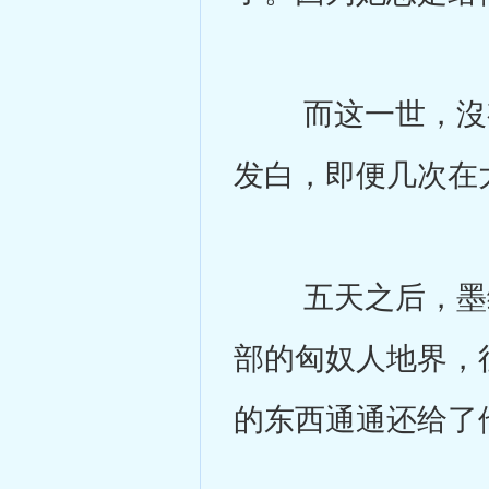
而这一世，沒有
发白，即便几次在
五天之后，墨绾
部的匈奴人地界，
的东西通通还给了