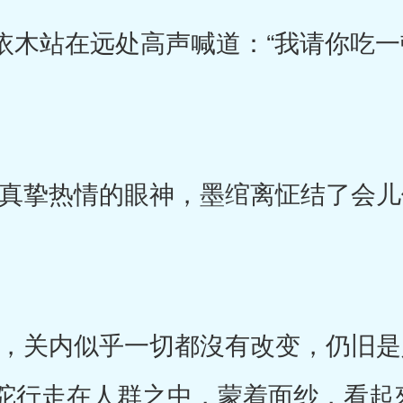
木站在远处高声喊道：“我请你吃一
挚热情的眼神，墨绾离怔结了会儿
。
关内似乎一切都沒有改变，仍旧是
驼行走在人群之中，蒙着面纱，看起