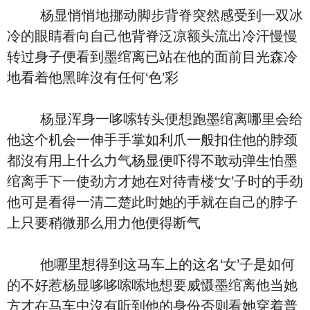
杨显悄悄地挪动脚步背脊突然感受到一双冰
冷的眼睛看向自己他背脊泛凉额头流出冷汗慢慢
转过身子便看到墨绾离已站在他的面前目光森冷
地看着他黑眸沒有任何‘色’彩
杨显浑身一哆嗦转头便想跑墨绾离哪里会给
他这个机会一伸手手掌如利爪一般扣住他的脖颈
都沒有用上什么力气杨显便吓得不敢动弹生怕墨
绾离手下一使劲方才她在对待青楼‘女’子时的手劲
他可是看得一清二楚此时她的手就在自己的脖子
上只要稍微那么用力他便得断气
他哪里想得到这马车上的这名‘女’子是如何
的不好惹杨显哆哆嗦嗦地想要威慑墨绾离他当她
方才在马车中沒有听到他的身份否则看她穿着普