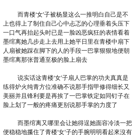
而青楼‘女’子被杨显这么一推明白自己是不
上也得上了制住自己心中忐忑的心理垂着头压下
一口气再抬起头时已是一脸凶恶疯狂的表情看着
墨绾离她几步走上去用上她平日里在青楼中扇下
人扇被她踩在脚下的人的手段一巴掌狠狠地便朝
墨绾离那张普通至极的脸上扇去
说实话这青楼‘女’子扇人巴掌的功夫真真是
练得炉火纯青方位准确不说那手指甲修得细长又
美丽并且锋利要是再挨了一巴掌铁定如同钉子在
脸上划了一般的疼痛更别说那手掌的力度了
而墨绾离又哪里会让她得逞她面容冷淡一把
便稳稳地攥住了青楼‘女’子的手腕明明看起來沒有