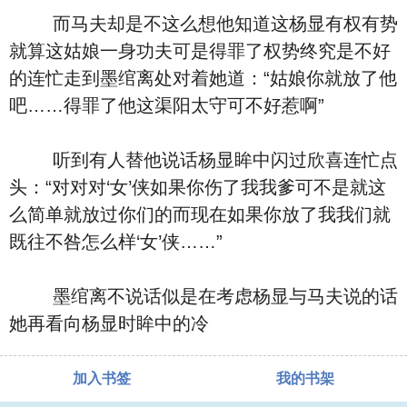
而马夫却是不这么想他知道这杨显有权有势
就算这姑娘一身功夫可是得罪了权势终究是不好
的连忙走到墨绾离处对着她道：“姑娘你就放了他
吧……得罪了他这渠阳太守可不好惹啊”
听到有人替他说话杨显眸中闪过欣喜连忙点
头：“对对对‘女’侠如果你伤了我我爹可不是就这
么简单就放过你们的而现在如果你放了我我们就
既往不咎怎么样‘女’侠……”
墨绾离不说话似是在考虑杨显与马夫说的话
她再看向杨显时眸中的冷
加入书签
我的书架