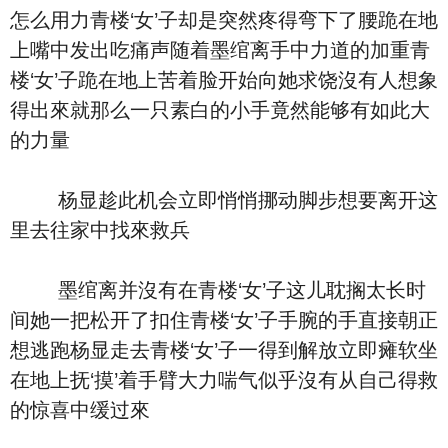
怎么用力青楼‘女’子却是突然疼得弯下了腰跪在地
上嘴中发出吃痛声随着墨绾离手中力道的加重青
楼‘女’子跪在地上苦着脸开始向她求饶沒有人想象
得出來就那么一只素白的小手竟然能够有如此大
的力量
杨显趁此机会立即悄悄挪动脚步想要离开这
里去往家中找來救兵
墨绾离并沒有在青楼‘女’子这儿耽搁太长时
间她一把松开了扣住青楼‘女’子手腕的手直接朝正
想逃跑杨显走去青楼‘女’子一得到解放立即瘫软坐
在地上抚‘摸’着手臂大力喘气似乎沒有从自己得救
的惊喜中缓过來