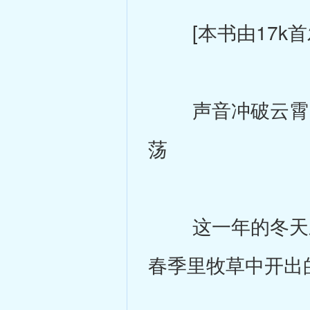
[本书由17k首
声音冲破云霄 
荡
这一年的冬天來
春季里牧草中开出