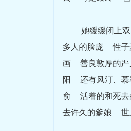
她缓缓闭上双眼
多人的脸庞 性子
画 善良敦厚的严
阳 还有风汀、慕
俞 活着的和死去
去许久的爹娘 世