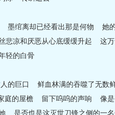
墨绾离却已经看出那是何物 她的
丝悲凉和厌恶从心底缓缓升起 这万
年轻的白骨
的巨口 鲜血林满的吞噬了无数鲜
家庭的屋檐 留下呜呜的声响 像是
她 是否也是这灭世刀锋之侧的一名