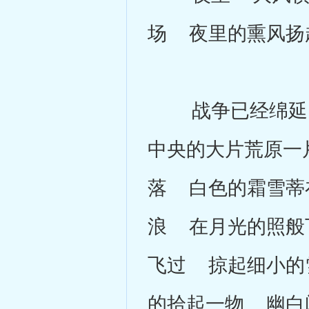
场 夜里的熏风扬
战争已经绵延了
中央的大片荒原一
落 白色的霜雪蒂
浪 在月光的照般
飞过 掠起细小的
的拾起一物 幽白