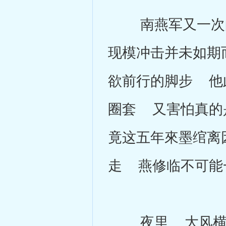
南燕军又一次的
现模冲击并未如期
欲前行的脚步 他
圈套 又害怕真的
竟这五年來墨绾离
走 燕修临不可能
夜里 大风横过