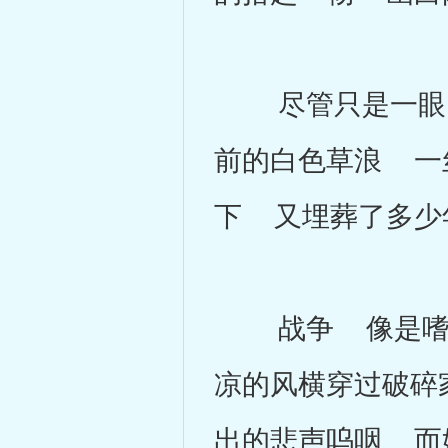
尽管只是一眼 
前的白色草浪 一
下 又埋葬了多少
战争 像是嗜人
凉的风横穿过破碎
出的悲声呜咽 而