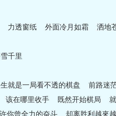
力透窗纸 外面冷月如霜 洒地
雪千里
就是一局看不透的棋盘 前路迷茫
 该在哪里收手 既然开始棋局 就
许你曾全力的奋斗 却离胜利越來