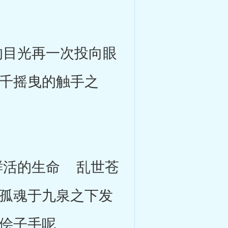
目光再一次投向眼
千摇曳的触手之
活的生命 乱世苍
孤魂于九泉之下发
侩子手呢