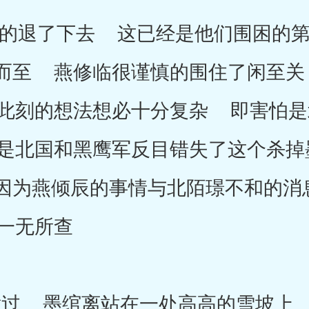
退了下去 这已经是他们围困的第
而至 燕修临很谨慎的围住了闲至关
此刻的想法想必十分复杂 即害怕是
是北国和黑鹰军反目错失了这个杀掉
因为燕倾辰的事情与北陌璟不和的消
一无所查
 墨绾离站在一处高高的雪坡上 