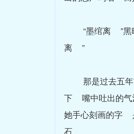
“墨绾离 ”黑暗
离 ”
那是过去五年前
下 嘴中吐出的气
她手心刻画的字 
石