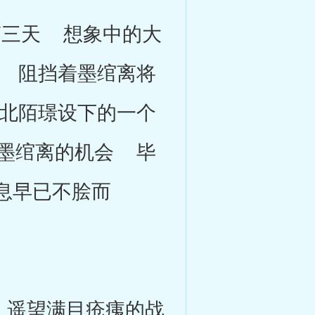
三天 想象中的大
 阻挡着墨绾离将
北陌璟设下的一个
墨绾离的机会 毕
息早已不脍而
遥望满目疮痍的战