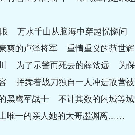
 万水千山从脑海中穿越恍惚间 
豪爽的卢泽将军 重情重义的范世辉
川 为了示警而死去的薛致远 为保
容 挥舞着战刀独自一人冲进敌营被
的黑鹰军战士 不计其数的闲城等城
上唯一的亲人她的大哥墨渊离……