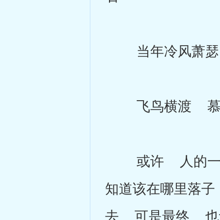
当年冷风萧瑟 
飞鸟横渡 慕
或许 人的一生
知道该在哪里落子
去 可是最终 也