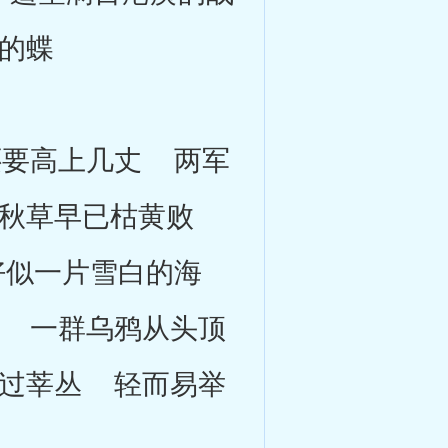
的蝶
要高上几丈 两军
秋草早已枯黄败
好似一片雪白的海
 一群乌鸦从头顶
过莘丛 轻而易举