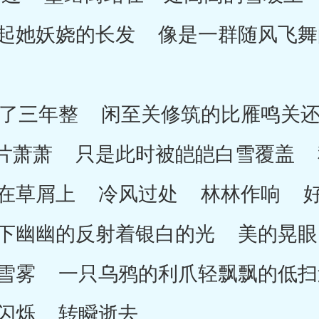
起她妖娆的长发 像是一群随风飞舞
三年整 闲至关修筑的比雁鸣关还
片萧萧 只是此时被皑皑白雪覆盖 
在草屑上 冷风过处 林林作响 
下幽幽的反射着银白的光 美的晃眼
雪雾 一只乌鸦的利爪轻飘飘的低扫
闪烁 转瞬逝去