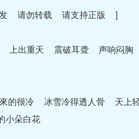
发 请勿转载 请支持正版 ]
上出重天 震破耳聋 声响闷胸 
的很冷 冰雪冷得透人骨 天上轻
的小朵白花