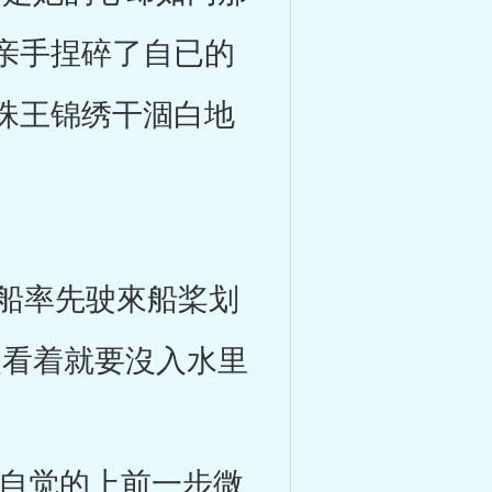
亲手捏碎了自已的
珠王锦绣干涸白地
船率先驶來船桨划
眼看着就要沒入水里
自觉的上前一步微