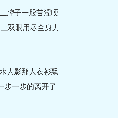
上腔子一股苦涩哽
闭上双眼用尽全身力
水人影那人衣衫飘
一步一步的离开了