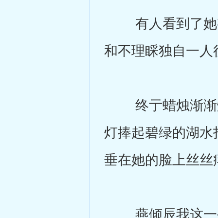
有人看到了她有
和不理睬独自一人
终亍蜡烛渐渐燃
灯捧起碧绿的湖水
垂在她的脸上丝丝
燕倾辰我这一生