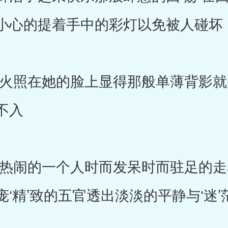
小心的提着手中的彩灯以免被人碰坏
照在她的脸上显得那般单薄背影就
不入
闹的一个人时而发呆时而驻足的走
‘精’致的五官透出淡淡的平静与‘迷’