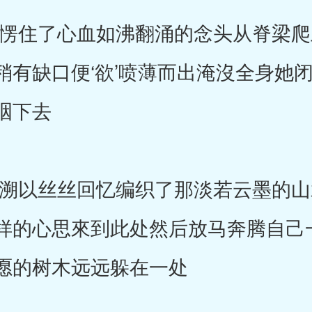
住了心血如沸翻涌的念头从脊梁爬
稍有缺口便‘欲’喷薄而出淹沒全身她
咽下去
以丝丝回忆编织了那淡若云墨的山
样的心思來到此处然后放马奔腾自己
愿的树木远远躲在一处