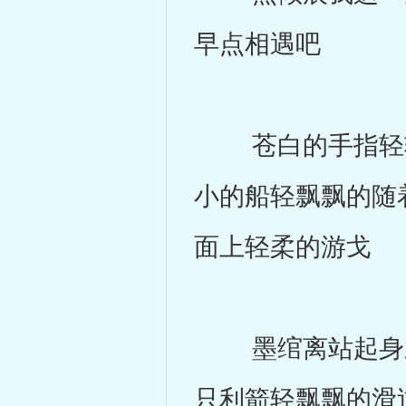
早点相遇吧
苍白的手指轻轻一
小的船轻飘飘的随着
面上轻柔的游戈
墨绾离站起身來
只利箭轻飘飘的滑