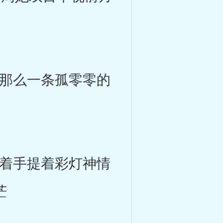
那么一条孤零零的
着手提着彩灯神情
茫