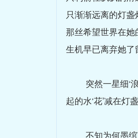
只渐渐远离的灯盏
那丝希望世界在她
生机早已离弃她了
突然一星细‘浪’
起的水‘花’减在
不知为何墨绾离