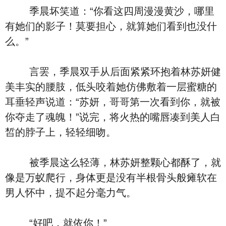
季晨坏笑道：“你看这四周漫漫黄沙，哪里
有她们的影子！莫要担心，就算她们看到也没什
么。”
言罢，季晨双手从后面紧紧环抱着林苏妍健
美丰实的腰肢，低头咬着她仿佛敷着一层蜜糖的
耳垂轻声说道：“苏妍，哥哥第一次看到你，就被
你夺走了魂魄！”说完，将火热的嘴唇凑到美人白
皙的脖子上，轻轻细吻。
被季晨这么轻薄，林苏妍整颗心都酥了，就
像是万蚁爬行，身体更是没有半根骨头般瘫软在
男人怀中，提不起分毫力气。
“好吧，就依你！”