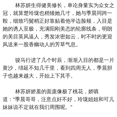
林苏妍生得健美修长，单论身量实为众女之
冠，就算楚玲珑也稍矮她几寸，她与季晨同跨一
鞍，细致巧鬓稍正好靠贴着他半边脸颊，入目是
她的诱人至极，充满阳刚美态的轮廓线条，明朗
的美目英风逼人，秀发浓密如云，时不时的更迎
风送来一股香幽动人的芳草气息。
骏马行进了几个时辰，渐渐入目的都是一片
黄沙，绵延不知几千里，看到四周无人，季晨胆
子也越来越大，开始上下其手。
林苏妍娇羞的面庞像极了桃花，娇嗔
道：“季晨哥哥，注意点好不好，玲珑姐姐和可儿
妹妹说不定就在我们周围呢。”