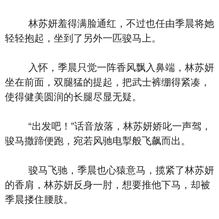
林苏妍羞得满脸通红，不过也任由季晨将她
轻轻抱起，坐到了另外一匹骏马上。
入怀，季晨只觉一阵香风飘入鼻端，林苏妍
坐在前面，双腿猛的提起，把武士裤绷得紧凑，
使得健美圆润的长腿尽显无疑。
“出发吧！”话音放落，林苏妍娇叱一声驾，
骏马撒蹄便跑，宛若风驰电掣般飞飙而出。
骏马飞驰，季晨也心猿意马，揽紧了林苏妍
的香肩，林苏妍反身一肘，想要推他下马，却被
季晨搂住腰肢。