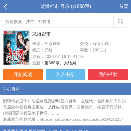
龙潜都市 目录 (共688章)
首页
龙潜都市
作者：气欲难量
分类：言情小说
状态：完结
字数：285511
更新：2026-07-16 14:41:19
最新：
第688章、大结局
开始阅读
加入书架
我的书架
手机简介
明朝锦衣卫千户陆尘灵魂穿越时空六百年，在现代一名刚参加工作的
基层森林警察身上重生，从此纵横警界、笑傲都市、雄霸现代武林、
叱咤国际佣兵及地下世界。......
最新章节推荐地址：https://m.ddwenxue.com/xiaoshuo/19/19233/