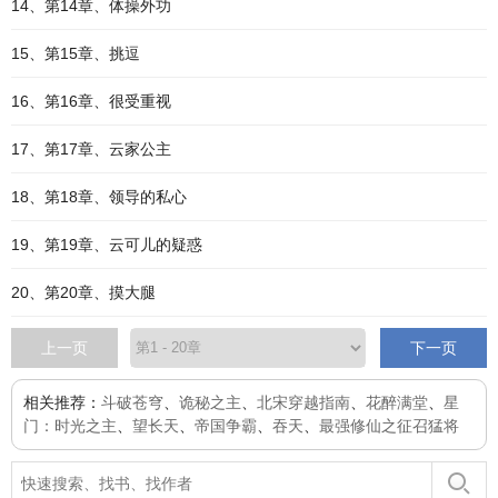
14、第14章、体操外功
15、第15章、挑逗
16、第16章、很受重视
17、第17章、云家公主
18、第18章、领导的私心
19、第19章、云可儿的疑惑
20、第20章、摸大腿
上一页
下一页
相关推荐：
斗破苍穹
、
诡秘之主
、
北宋穿越指南
、
花醉满堂
、
星
门：时光之主
、
望长天
、
帝国争霸
、
吞天
、
最强修仙之征召猛将